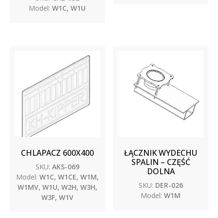
Model:
W1C, W1U
CHLAPACZ 600X400
ŁĄCZNIK WYDECHU
SPALIN – CZĘŚĆ
SKU:
AKS-069
DOLNA
Model:
W1C, W1CE, W1M,
SKU:
DER-026
W1MV, W1U, W2H, W3H,
Model:
W1M
W3F, W1V