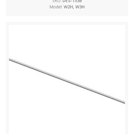
SKU:
DES-153B
Model:
W2H, W3H