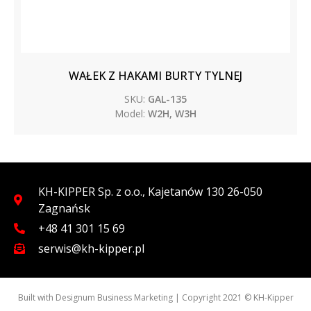
WAŁEK Z HAKAMI BURTY TYLNEJ
SKU:
GAL-135
Model:
W2H, W3H
KH-KIPPER Sp. z o.o., Kajetanów 130 26-050
Zagnańsk
+48 41 301 15 69
serwis@kh-kipper.pl
Built with
Designum Business Marketing
| Copyright 2021 © KH-Kipper