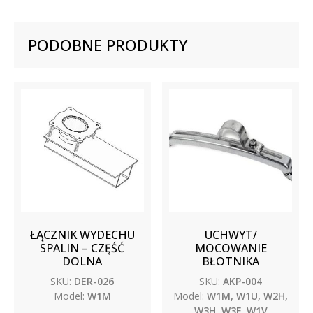
PODOBNE PRODUKTY
ŁĄCZNIK WYDECHU
UCHWYT/
SPALIN – CZĘŚĆ
MOCOWANIE
DOLNA
BŁOTNIKA
SKU:
DER-026
SKU:
AKP-004
Model:
W1M
Model:
W1M, W1U, W2H,
W3H, W3F, W1V