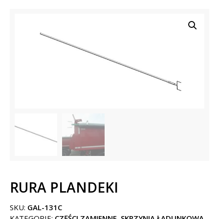
RURA PLANDEKI
SKU:
GAL-131C
KATEGORIE:
CZĘŚCI ZAMIENNE
,
SKRZYNIA ŁADUNKOWA
,