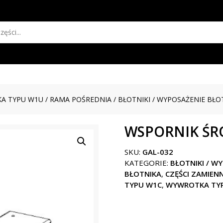
A TYPU W1U
/
RAMA POŚREDNIA
/
BŁOTNIKI / WYPOSAŻENIE BŁO
WSPORNIK ŚR
SKU:
GAL-032
KATEGORIE:
BŁOTNIKI / W
BŁOTNIKA
,
CZĘŚCI ZAMIEN
TYPU W1C
,
WYWROTKA TY