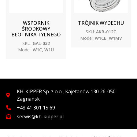
WSPORNIK
TRÓJNIK WYDECHU
ŚRODKOWY
SKU:
AKR-012C
BŁOTNIKA TYLNEGO
Model:
W1CE, W1MV
SKU:
GAL-032
Model:
W1C, W1U
KH-KIPPER Sp. z o.o., Kajetanów 130 26-050
Zagnańsk
+48 41 301 15 69
serwis@kh-kipper.pl