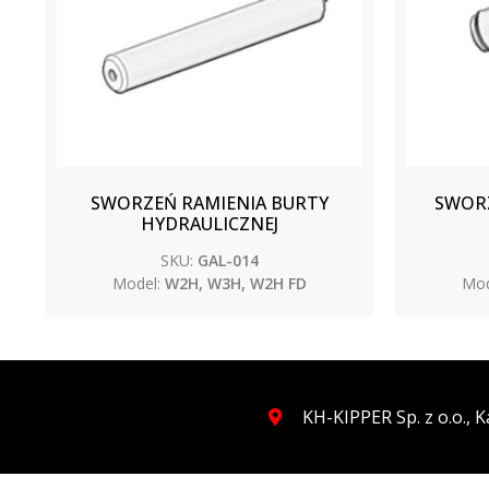
SWORZEŃ RAMIENIA BURTY
SWORZ
HYDRAULICZNEJ
SKU:
GAL-014
Model:
W2H, W3H, W2H FD
Mod
KH-KIPPER Sp. z o.o.,