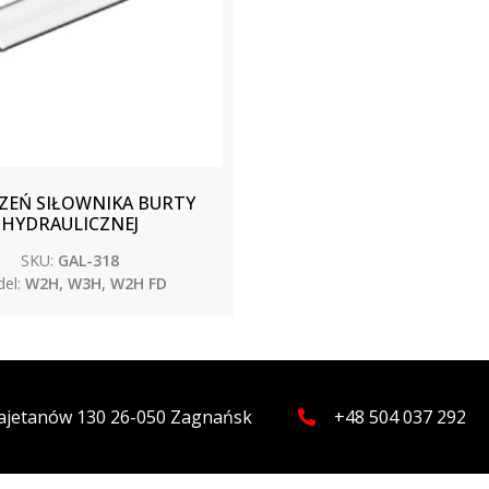
EŃ SIŁOWNIKA BURTY
HYDRAULICZNEJ
SKU:
GAL-318
el:
W2H, W3H, W2H FD
 Kajetanów 130 26-050 Zagnańsk
+48 504 037 292