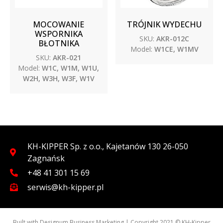
MOCOWANIE
TRÓJNIK WYDECHU
WSPORNIKA
SKU:
AKR-012C
BŁOTNIKA
Model:
W1CE, W1MV
SKU:
AKR-021
Model:
W1C, W1M, W1U,
W2H, W3H, W3F, W1V
KH-KIPPER Sp. z o.o., Kajetanów 130 26-050
Zagnańsk
+48 41 301 15 69
serwis@kh-kipper.pl
Built with
Designum Business Marketing
| Copyright 2021 © KH-Kipper