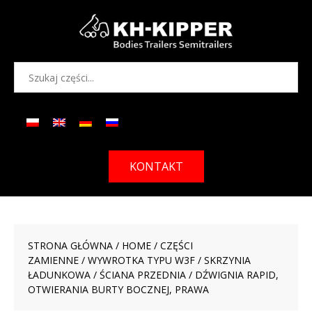
KONTAKT
STRONA GŁÓWNA
/
HOME
/
CZĘŚCI
ZAMIENNE
/
WYWROTKA TYPU W3F
/
SKRZYNIA
ŁADUNKOWA
/
ŚCIANA PRZEDNIA
/ DŹWIGNIA RAPID,
OTWIERANIA BURTY BOCZNEJ, PRAWA