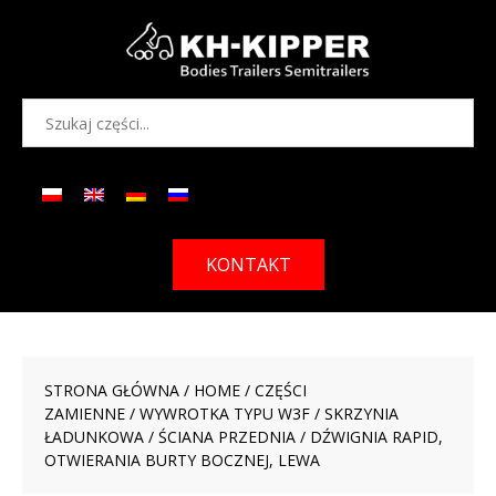
KONTAKT
STRONA GŁÓWNA
/
HOME
/
CZĘŚCI
ZAMIENNE
/
WYWROTKA TYPU W3F
/
SKRZYNIA
ŁADUNKOWA
/
ŚCIANA PRZEDNIA
/ DŹWIGNIA RAPID,
OTWIERANIA BURTY BOCZNEJ, LEWA