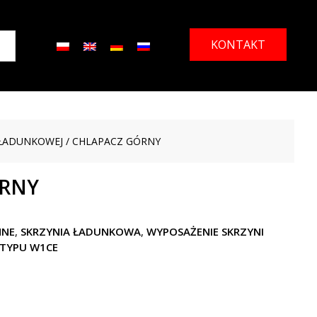
KONTAKT
 ŁADUNKOWEJ
/ CHLAPACZ GÓRNY
ÓRNY
NNE
,
SKRZYNIA ŁADUNKOWA
,
WYPOSAŻENIE SKRZYNI
TYPU W1CE