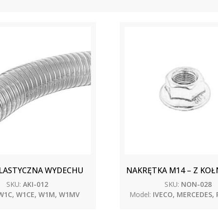
ELASTYCZNA WYDECHU
NAKRĘTKA M14 – Z KO
SKU:
AKI-012
SKU:
NON-028
W1C, W1CE, W1M, W1MV
Model:
IVECO, MERCEDES,