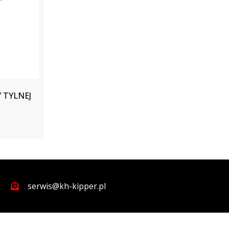
 TYLNEJ
serwis@kh-kipper.pl