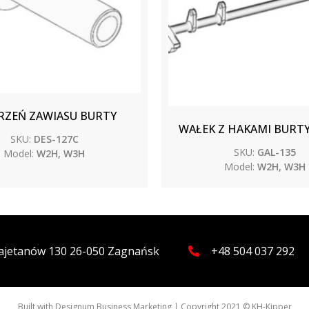
ZEŃ ZAWIASU BURTY
WAŁEK Z HAKAMI BURTY
SKU:
DES-127C
SKU:
GAL-135
Model:
W2H, W3H
Model:
W2H, W3H
 Kajetanów 130 26-050 Zagnańsk
+48 504 037 292
Built with
Designum Business Marketing
| Copyright 2021 © KH-Kipper