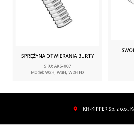
SWOR
SPRĘŻYNA OTWIERANIA BURTY
SKU:
AKS-007
Model:
W2H, W3H, W2H FD
KH-KIPPER Sp. z o.o.,