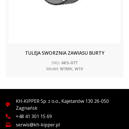
TULEJA SWORZNIA ZAWIASU BURTY
SKU:
AKS-077
Model:
W1MV, W1V
KH-KIPPER Sp. z o.o., Kajetanów 130 26-050
Zagnańsk
+48 41 301 15 69
serwis@kh-kipper.pl