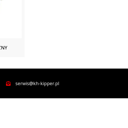
ZNY
serwis@kh-kipper.pl