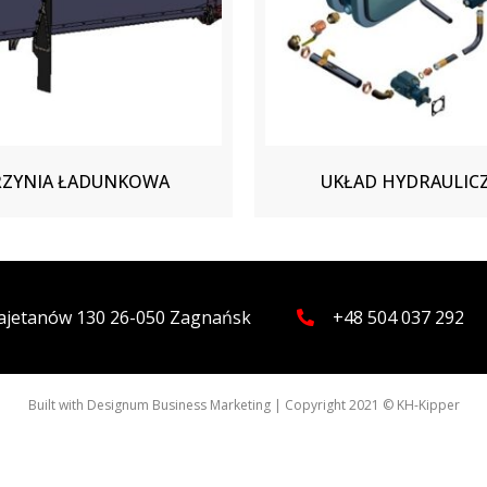
RZYNIA ŁADUNKOWA
UKŁAD HYDRAULIC
 Kajetanów 130 26-050 Zagnańsk
+48 504 037 292
Built with
Designum Business Marketing
| Copyright 2021 © KH-Kipper