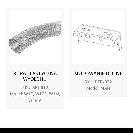
RURA ELASTYCZNA
MOCOWANIE DOLNE
WYDECHU
SKU:
DER-032
SKU:
AKI-012
Model:
MAN
Model:
W1C, W1CE, W1M,
W1MV