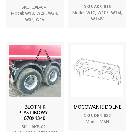
SKU:
AKR-018
SKU:
GAL-041
Model:
W1C, W1CE, W1M,
Model:
W1U, W2H, W3H,
W1MV
W3F, W1V
BŁOTNIK
MOCOWANIE DOLNE
PLASTIKOWY –
SKU:
DER-032
670X1340
Model:
MAN
SKU:
AKP-021