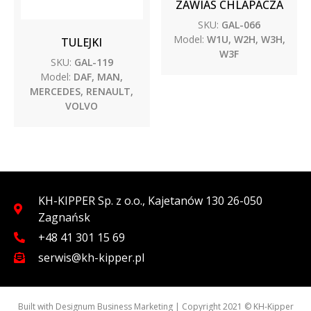
ZAWIAS CHLAPACZA
SKU:
GAL-066
Model:
W1U, W2H, W3H,
TULEJKI
W3F
SKU:
GAL-119
Model:
DAF, MAN,
MERCEDES, RENAULT,
VOLVO
KH-KIPPER Sp. z o.o., Kajetanów 130 26-050
Zagnańsk
+48 41 301 15 69
serwis@kh-kipper.pl
Built with
Designum Business Marketing
| Copyright 2021 © KH-Kipper