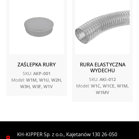
ZAŚLEPKA RURY
RURA ELASTYCZNA
WYDECHU
SKU:
AKP-001
SKU:
AKI-012
Model:
W1M, W1U, W2H,
Model:
W1C, W1CE, W1M,
W3H, W3F, W1V
W1MV
KH-KIPPER Sp. z o.o., Kajetanów 130 26-050