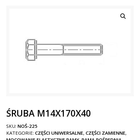
ŚRUBA M14X170X40
SKU:
NOŚ-225
KATEGORIE:
CZĘŚCI UNIWERSALNE
,
CZĘŚCI ZAMIENNE
,
MOCOWANIE ELASTYCZNE RAMY
,
RAMA POŚREDNIA