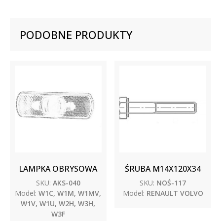
PODOBNE PRODUKTY
LAMPKA OBRYSOWA
ŚRUBA M14X120X34
SKU:
AKS-040
SKU:
NOŚ-117
Model:
W1C, W1M, W1MV,
Model:
RENAULT VOLVO
W1V, W1U, W2H, W3H,
W3F