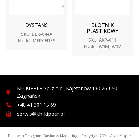
DYSTANS
BŁOTNIK
PLASTIKOWY
SKU:
DER-044A
SKU:
AKP-011
Model:
MERCEDES
Model:
W1M, W1V
KH-KIPPER Sp. z o.o., Kajetanów 130 26-050
Zagnańsk
+48 41 301 15 69
serwis@kh-kipper.pl
Built with
Designum Business Marketing
| Copyright 2021 © KH-Kipper