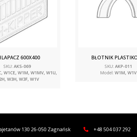
LAPACZ 600X400
BŁOTNIK PLASTIK
SKU:
AKS-069
SKU:
AKP-011
, W1CE, W1M, W1MV, W1U,
Model:
W1M, W1V
H, W3H, W3F, W1V
 Kajetanów 130 26-050 Zagnańsk
+48 504 037 292