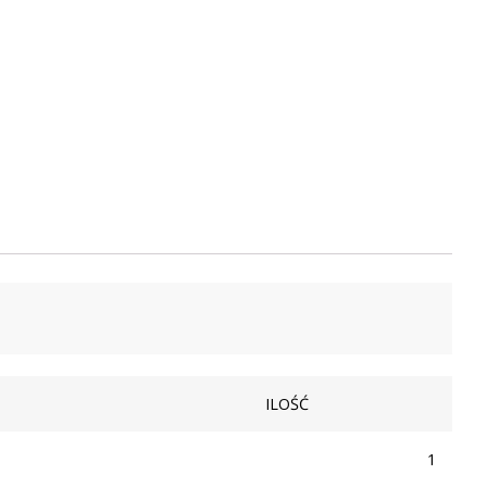
ILOŚĆ
1