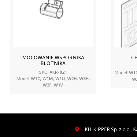
MOCOWANIE WSPORNIKA
CH
BŁOTNIKA
SKU:
AKR-021
Model:
W1C
Model:
W1C, W1M, W1U, W2H, W3H,
W2
W3F, W1V
KH-KIPPER Sp. z o.o.,