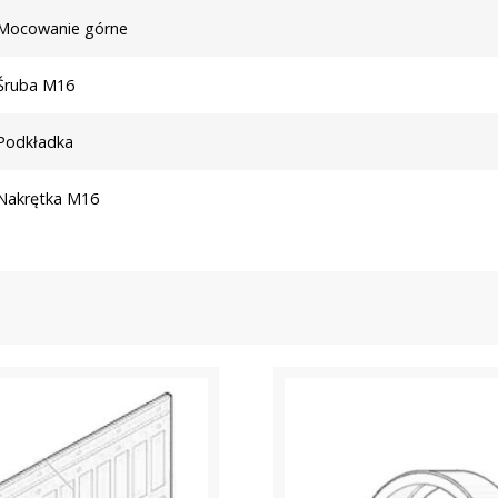
Mocowanie górne
Śruba M16
Podkładka
Nakrętka M16