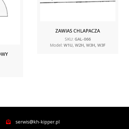
ZAWIAS CHLAPACZA
SKU:
GAL-066
Model:
W1U, W2H, W3H, W3F
OWY
serwis@kh-kipper.pl