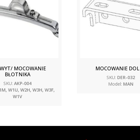
WYT/ MOCOWANIE
MOCOWANIE DOL
BŁOTNIKA
SKU:
DER-032
SKU:
AKP-004
Model:
MAN
M, W1U, W2H, W3H, W3F,
W1V