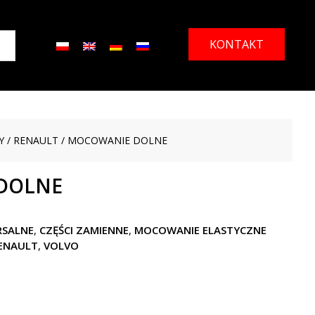
KONTAKT
Y
/
RENAULT
/ MOCOWANIE DOLNE
DOLNE
RSALNE
,
CZĘŚCI ZAMIENNE
,
MOCOWANIE ELASTYCZNE
ENAULT
,
VOLVO