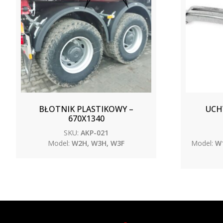
BŁOTNIK PLASTIKOWY –
UCH
670X1340
SKU:
AKP-021
Model:
W2H, W3H, W3F
Model:
W1