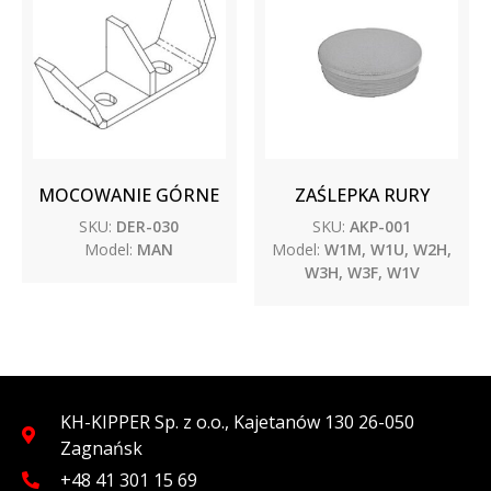
MOCOWANIE GÓRNE
ZAŚLEPKA RURY
SKU:
DER-030
SKU:
AKP-001
Model:
MAN
Model:
W1M, W1U, W2H,
W3H, W3F, W1V
KH-KIPPER Sp. z o.o., Kajetanów 130 26-050
Zagnańsk
+48 41 301 15 69