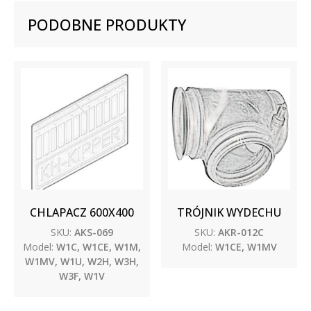
PODOBNE PRODUKTY
CHLAPACZ 600X400
TRÓJNIK WYDECHU
SKU:
AKS-069
SKU:
AKR-012C
Model:
W1C, W1CE, W1M,
Model:
W1CE, W1MV
W1MV, W1U, W2H, W3H,
W3F, W1V