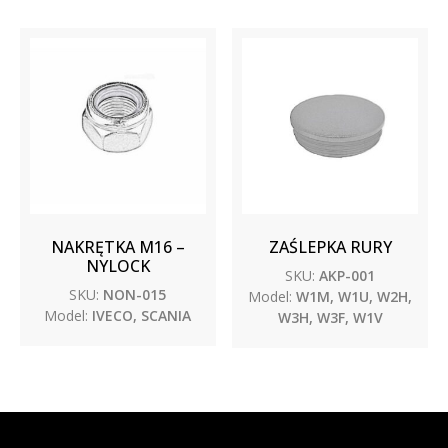
NAKRĘTKA M16 –
ZAŚLEPKA RURY
NYLOCK
SKU:
AKP-001
SKU:
NON-015
Model:
W1M, W1U, W2H,
Model:
IVECO, SCANIA
W3H, W3F, W1V