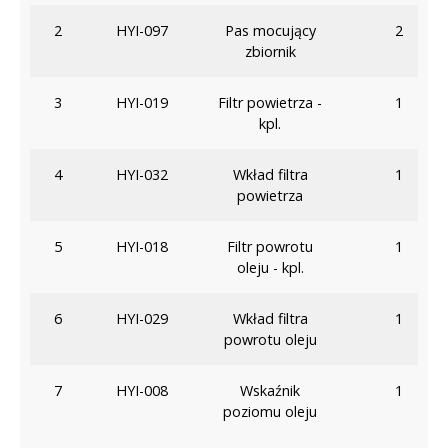
2
HYI-097
Pas mocujący
2
zbiornik
3
HYI-019
Filtr powietrza -
1
kpl.
4
HYI-032
Wkład filtra
1
powietrza
5
HYI-018
Filtr powrotu
1
oleju - kpl.
6
HYI-029
Wkład filtra
1
powrotu oleju
7
HYI-008
Wskaźnik
1
poziomu oleju