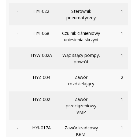
-
HYI-022
Sterownik
1
pneumatyczny
-
HYI-068
Czujnik ciśnieniowy
1
uniesienia skrzyni
-
HYW-002A
Wąż ssący pompy,
1
powrót
-
HYZ-004
Zawór
2
rozdzielający
-
HYZ-002
Zawór
1
przeciążeniowy
VMP
-
HYI-017A
Zawór krańcowy
1
KRM