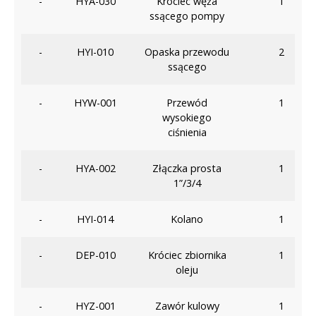
-
HYA-030
Króciec węża
1
ssącego pompy
-
HYI-010
Opaska przewodu
2
ssącego
-
HYW-001
Przewód
1
wysokiego
ciśnienia
-
HYA-002
Złączka prosta
1
1”/3/4
-
HYI-014
Kolano
1
-
DEP-010
Króciec zbiornika
1
oleju
-
HYZ-001
Zawór kulowy
1