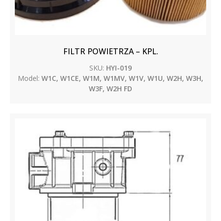
FILTR POWIETRZA – KPL.
SKU:
HYI-019
Model:
W1C, W1CE, W1M, W1MV, W1V, W1U, W2H, W3H,
W3F, W2H FD