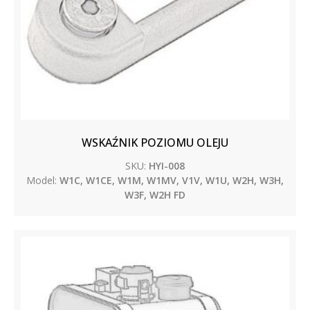
WSKAŹNIK POZIOMU OLEJU
SKU:
HYI-008
Model:
W1C, W1CE, W1M, W1MV, V1V, W1U, W2H, W3H,
W3F, W2H FD