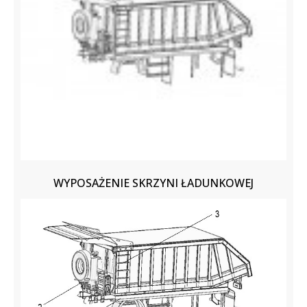
WYPOSAŻENIE SKRZYNI ŁADUNKOWEJ