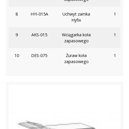
8
HYI-015A
Uchwyt zamka
1
Hyfix
9
AKS-015
Wciągarka koła
1
zapasowego
10
DES-075
Żuraw koła
1
zapasowego