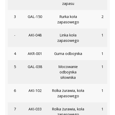
zapasu
3
GAL-150
Rurka koła
2
zapasowego
-
AKI-048
Linka koła
1
zapasowego
4
AKR-001
Guma odbojnika
1
5
GAL-038
Mocowanie
1
odbojnika
siłownika
6
AKI-102
Rolka żurawia, koła
1
zapasowego
7
AKI-033
Rolka żurawia, koła
1
zapasowego