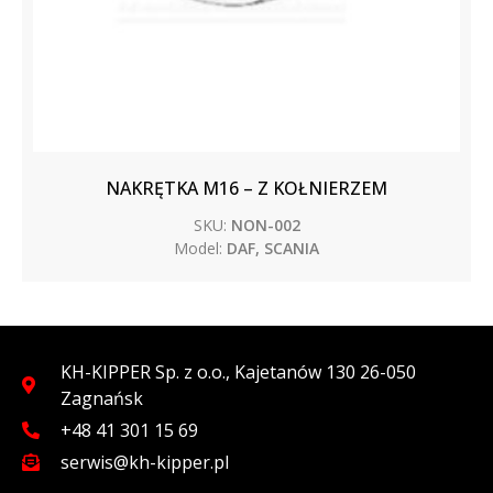
NAKRĘTKA M16 – Z KOŁNIERZEM
SKU:
NON-002
Model:
DAF, SCANIA
KH-KIPPER Sp. z o.o., Kajetanów 130 26-050
Zagnańsk
+48 41 301 15 69
serwis@kh-kipper.pl