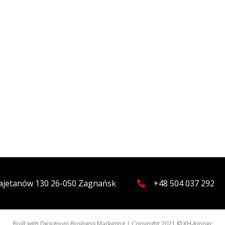
 Kajetanów 130 26-050 Zagnańsk
+48 504 037 292
Built with
Designum Business Marketing
| Copyright 2021 © KH-Kipper