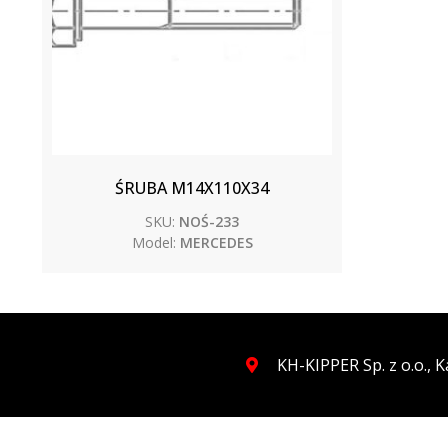
ŚRUBA M14X110X34
SKU:
NOŚ-233
Model:
MERCEDES
KH-KIPPER Sp. z o.o.,