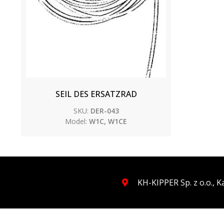
SEIL DES ERSATZRAD
SKU:
DER-043
Model:
W1C, W1CE
KH-KIPPER Sp. z o.o., 