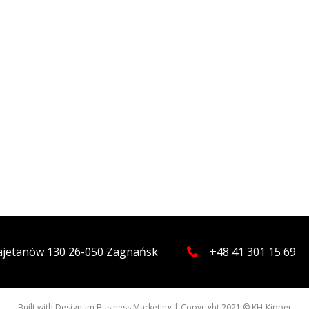
Kajetanów 130 26-050 Zagnańsk
+48 41 301 15 69
Built with
Designum Business Marketing
| Copyright 2021 © KH-Kipper