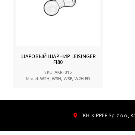
ШАРОВЫЙ ШАРНИР LEISINGER
FI80
SKU:
AKR-015
Model:
W2H, W3H, W3F, W2H FD
KH-KIPPER Sp. z o.o., 