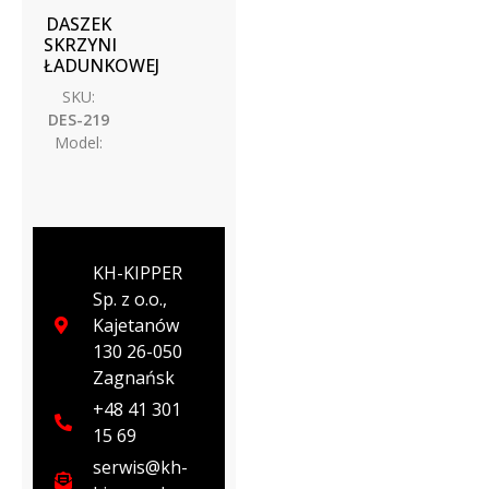
DASZEK
SKRZYNI
ŁADUNKOWEJ
SKU:
DES-219
Model:
KH-KIPPER
Sp. z o.o.,
Kajetanów
130 26-050
Zagnańsk
+48 41 301
15 69
serwis@kh-