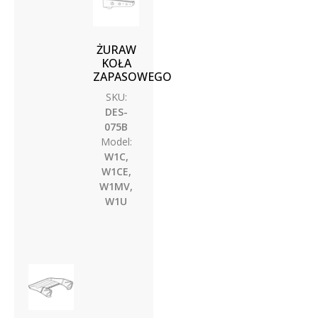
ŻURAW
KOŁA
ZAPASOWEGO
SKU:
DES-
075B
Model:
W1C,
W1CE,
W1MV,
W1U