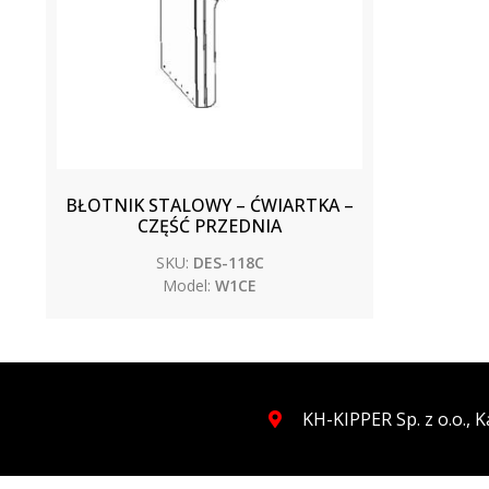
BŁOTNIK STALOWY – ĆWIARTKA –
CZĘŚĆ PRZEDNIA
SKU:
DES-118C
Model:
W1CE
KH-KIPPER Sp. z o.o.,