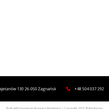
 Kajetanów 130 26-050 Zagnańsk
+48 504 037 292
Built with
Designum Business Marketing
| Copyright 2021 © KH-Kipper