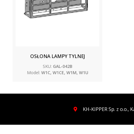
OSŁONA LAMPY TYLNEJ
SKU:
GAL-042B
Model:
W1C, W1CE, W1M, W1U
KH-KIPPER Sp. z o.o.,