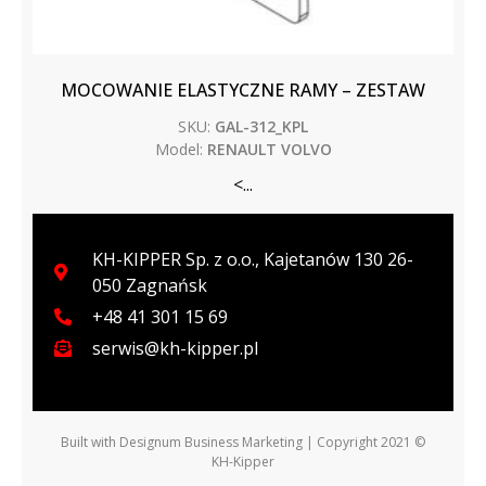
MOCOWANIE ELASTYCZNE RAMY – ZESTAW
SKU:
GAL-312_KPL
Model:
RENAULT VOLVO
<...
KH-KIPPER Sp. z o.o., Kajetanów 130 26-
050 Zagnańsk
+48 41 301 15 69
serwis@kh-kipper.pl
Built with
Designum Business Marketing
| Copyright 2021 ©
KH-Kipper