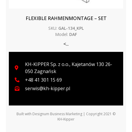
FLEXIBLE RAHMENMONTAGE – SET
SKU:
GAL-134_KPL
Model:
DAF
<...
KH-KIPPER Sp. z o.o., Kajetanów 130 26-
050 Zagnańsk
+48 41 301 15 69
serwis@kh-kipper.pl
Built with
Designum Business Marketing
| Copyright 2021 ©
KH-Kipper