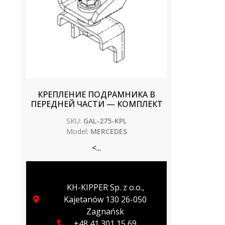
КРЕПЛЕНИЕ ПОДРАМНИКА В
ПЕРЕДНЕЙ ЧАСТИ — КОМПЛЕКТ
SKU:
GAL-275-KPL
Model:
MERCEDES
<...
KH-KIPPER Sp. z o.o.,
Kajetanów 130 26-050
Zagnańsk
+48 41 301 15 69