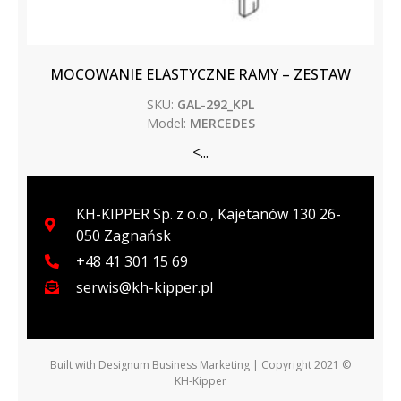
MOCOWANIE ELASTYCZNE RAMY – ZESTAW
SKU:
GAL-292_KPL
Model:
MERCEDES
<...
KH-KIPPER Sp. z o.o., Kajetanów 130 26-
050 Zagnańsk
+48 41 301 15 69
serwis@kh-kipper.pl
Built with
Designum Business Marketing
| Copyright 2021 ©
KH-Kipper