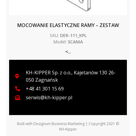
MOCOWANIE ELASTYCZNE RAMY – ZESTAW
SKU:
DER-111_KPL
Model:
SCANIA
<...
KH-KIPPER Sp. z o.o., Kajetanów 130 26-
050 Zagnańsk
+48 41 301 15 69
serwis@kh-kipper.pl
Built with
Designum Business Marketing
| Copyright 2021 ©
KH-Kipper