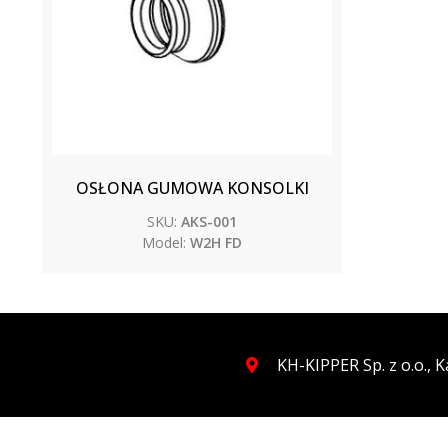
OSŁONA GUMOWA KONSOLKI
SKU:
AKS-001
Model:
W2H FD
KH-KIPPER Sp. z o.o.,