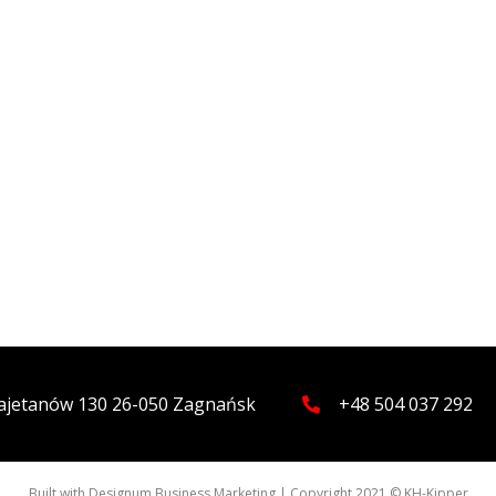
 Kajetanów 130 26-050 Zagnańsk
+48 504 037 292
Built with
Designum Business Marketing
| Copyright 2021 © KH-Kipper