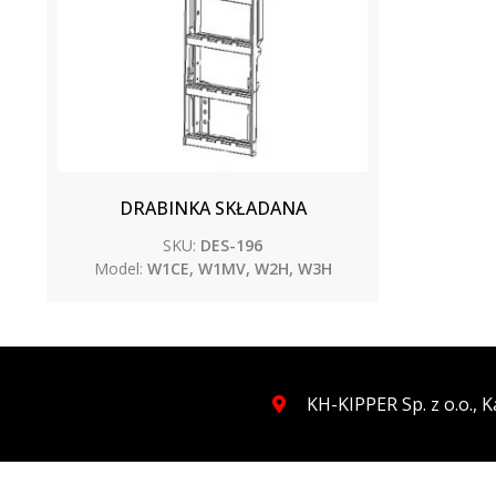
DRABINKA SKŁADANA
SKU:
DES-196
Model:
W1CE, W1MV, W2H, W3H
KH-KIPPER Sp. z o.o.,