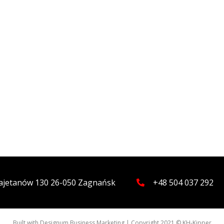
 Kajetanów 130 26-050 Zagnańsk
+48 504 037 292
Built with
Designum Business Marketing
| Copyright 2021 © KH-Kipper