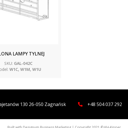
ŁONA LAMPY TYLNEJ
SKU:
GAL-042C
del:
W1C, W1M, W1U
 Kajetanów 130 26-050 Zagnańsk
+48 504 037 292
Built with
Designum Business Marketing
| Copyright 2021 © KH-Kipper