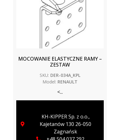
MOCOWANIE ELASTYCZNE RAMY –
ZESTAW
SKU:
DER-034A_KPL
Model:
RENAULT
<...
KH-KIPPER Sp. z o.o.,
Kajetanów 130 26-050
Zagnańsk
+48 504 037 292