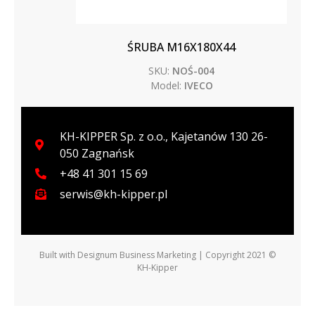
ŚRUBA M16X180X44
SKU:
NOŚ-004
Model:
IVECO
KH-KIPPER Sp. z o.o., Kajetanów 130 26-
050 Zagnańsk
+48 41 301 15 69
serwis@kh-kipper.pl
Built with
Designum Business Marketing
| Copyright 2021 ©
KH-Kipper