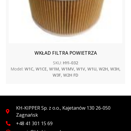
WKŁAD FILTRA POWIETRZA
SKU:
HYI-032
Model:
W1C, W1CE, W1M, W1MV, W1V, W1U, W2H, W3H,
W3F, W2H FD
KH-KIPPER Sp. z o.o., Kajetanów 130 26-050
Zagnańsk
+48 41 301 15 69