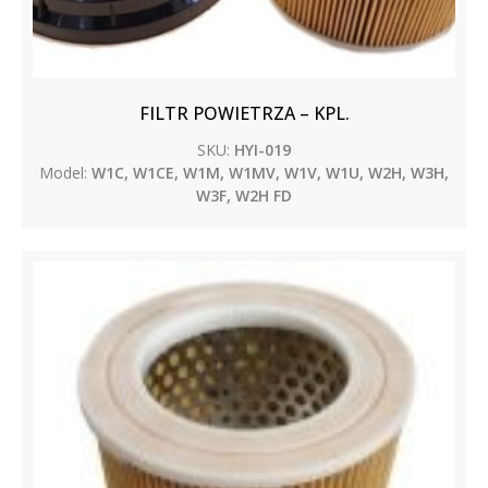
FILTR POWIETRZA – KPL.
SKU:
HYI-019
Model:
W1C, W1CE, W1M, W1MV, W1V, W1U, W2H, W3H,
W3F, W2H FD