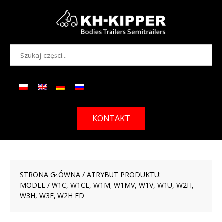
KONTAKT
STRONA GŁÓWNA
/ ATRYBUT PRODUKTU:
MODEL / W1C, W1CE, W1M, W1MV, W1V, W1U, W2H,
W3H, W3F, W2H FD