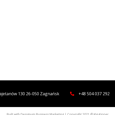
 Kajetanów 130 26-050 Zagnańsk
+48 504 037 292
Built with
Designum Business Marketing
| Copyright 2021 © KH-Kipper