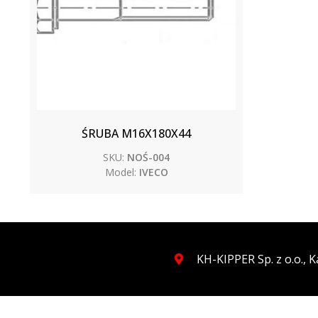
ŚRUBA M16X180X44
SKU:
NOŚ-004
Model:
IVECO
KH-KIPPER Sp. z o.o.,