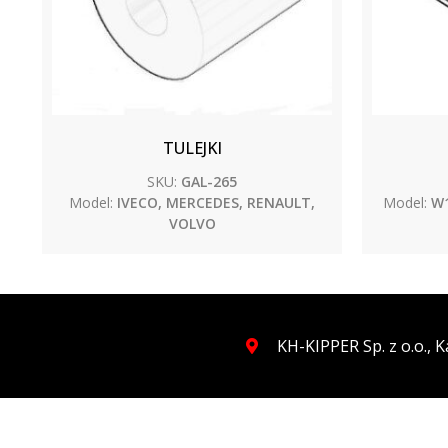
TULEJKI
SKU:
GAL-265
Model:
IVECO, MERCEDES, RENAULT,
Model:
W1
VOLVO
KH-KIPPER Sp. z o.o.,