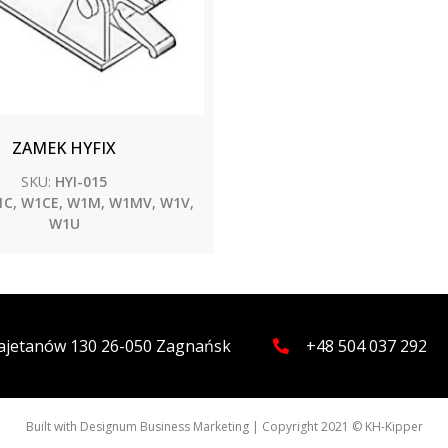
ZAMEK HYFIX
SKU:
HYI-015
C, W1CE, W1M, W1MV, W1V,
W1U
 Kajetanów 130 26-050 Zagnańsk
+48 504 037 292
Built with
Designum Business Marketing
| Copyright 2021 © KH-Kipper