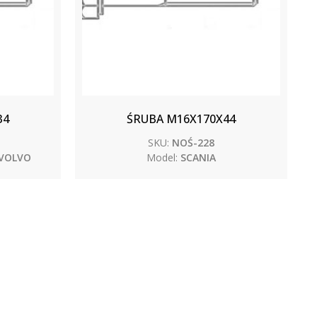
34
ŚRUBA M16X170X44
SKU:
NOŚ-228
 VOLVO
Model:
SCANIA