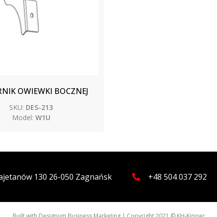
NIK OWIEWKI BOCZNEJ
SKU:
DES-213
Model:
W1U
 Kajetanów 130 26-050 Zagnańsk
+48 504 037 292
Built with
Designum Business Marketing
| Copyright 2021 © KH-Kipper