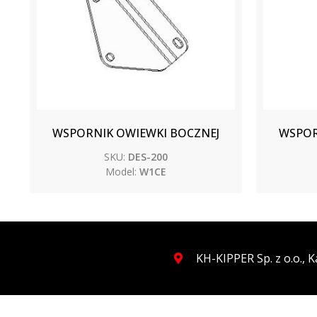
WSPORNIK OWIEWKI BOCZNEJ
WSPOR
SKU:
DES-200
Model:
W1CE
KH-KIPPER Sp. z o.o.,