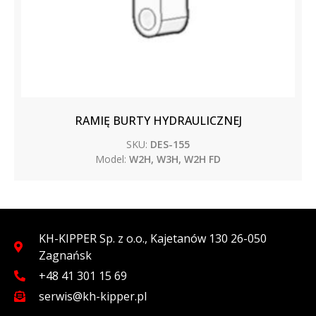
RAMIĘ BURTY HYDRAULICZNEJ
SKU:
DES-155
Model:
W2H, W3H, W2H FD
KH-KIPPER Sp. z o.o., Kajetanów 130 26-050
Zagnańsk
+48 41 301 15 69
serwis@kh-kipper.pl